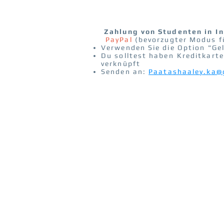
BIC: PBNKDEFF
Zahlung von Studenten in
I
PayPal
(bevorzugter Modus fü
Verwenden Sie die Option "Ge
Du solltest haben
Kreditkarte
verknüpft
Senden an:
Paatashaaley.ka@