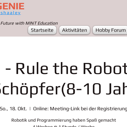
GENIE
ashaaley
 Future with MINT Education
Startseite
Aktivitäten
Hobby Forum
 - Rule the Robot
Schöpfer(8-10 Ja
So., 18. Okt.
  |  
Online: Meeting-Link bei der Registrierun
Robotik und Programmierung haben Spaß gemacht
4 Wochen @ 1 Stunde / Woche