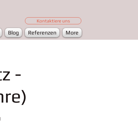
Kontaktiere uns
Blog
Referenzen
More
z -
hre)
g