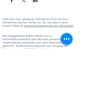
Sollte der oben genannte Teilnehmer nicht am Kurs
teilnehmen können, bitten wir Sie, uns dies in einer
kurzen E-Mail an
mintgenie.edu@gmail.com mitzuteilen
.
Die eingegebenen Daten werden nur zu
Informationszwecken über die oben genannte
Veranstaltung verwendet und nach Zweckerfüllung
gelöscht.
Weitere Informationen zum Umgang mit
Datenschutz und DSGVO finden Sie in unserer
Datenschutz-Bestimmungen.
Sollte sterben oben markierte Teilnehmer/ der
Teilnehmer doch nicht am Kurs teilnehmen can,
gebissen wir Sie, uns in einer kurzen Mail an
mintgenie.edu@gmail.com
informieren.
Die eingegebenen Daten werden lediglich zu
Informationszwecken bzgl. der oben genannten
Veranstaltung genutzt und nach Zweckerfüllung
gelöscht. Weitere Informationen zum Umgang mit dem
Datenschutz und der DSGVO can Sie der
Datenschutzerklärung des
entnehmen.
Unsere Bankverbindung: