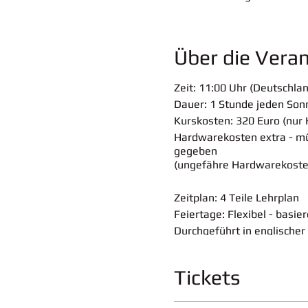
Über die Vera
Zeit:
11:00 Uhr (Deutschlan
Dauer: 1
Stunde jeden Son
Kurskosten:
320 Euro (nur 
Sollte der oben genannte Teilnehmer nic
mitzuteilen
.
Hardwarekosten extra - m
gegeben
Die eingegebenen Daten werden nur zu 
(ungefähre Hardwarekosten
Weitere Informationen zum Umgang mit
Sollte sterben oben markierte Teilnehme
Zeitplan:
4 Teile Lehrplan
mintgenie.edu@gmail.com
informieren.
Feiertage:
Flexibel - basie
Die eingegebenen Daten werden ledigli
Durchgeführt in englischer
Weitere Informationen zum Umgang mit
Unsere Bankverbindung:
Info:
Tickets
Kursdetails:
Klicken Sie hi
Zahlungen aus Deutschla
Hardwaredetails: Wir werd
Lastschrift
IBAN: DE77 6601 0075 0507 