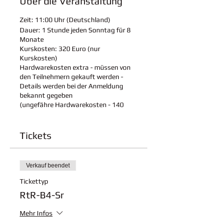
Über die Veranstaltung
Zeit:
11:00 Uhr (Deutschland)
Dauer: 1
Stunde jeden Sonntag für 8
Monate
Kurskosten:
320 Euro (nur
Kurskosten)
Hardwarekosten extra - müssen von
den Teilnehmern gekauft werden -
Details werden bei der Anmeldung
bekannt gegeben
(ungefähre Hardwarekosten - 140
Eur)
Zeitplan:
Tickets
4 Teile Lehrplan
Feiertage:
Flexibel - basierend auf den
Schulferien
Durchgeführt in englischer und
Verkauf beendet
deutscher Sprache
Tickettyp
Info:
RtR-B4-Sr
Kursdetails:
Klicken Sie hier, um
Kursdetails herunterzuladen
Mehr Infos