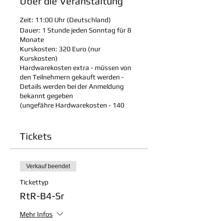
Über die Veranstaltung
Zeit:
11:00 Uhr (Deutschland)
Dauer: 1
Stunde jeden Sonntag für 8
Monate
Kurskosten:
320 Euro (nur
Kurskosten)
Hardwarekosten extra - müssen von
den Teilnehmern gekauft werden -
Details werden bei der Anmeldung
bekannt gegeben
(ungefähre Hardwarekosten - 140
Eur)
Zeitplan:
Tickets
4 Teile Lehrplan
Feiertage:
Flexibel - basierend auf den
Schulferien
Durchgeführt in englischer und
Verkauf beendet
deutscher Sprache
Tickettyp
Info:
RtR-B4-Sr
Kursdetails:
Klicken Sie hier, um
Kursdetails herunterzuladen
Mehr Infos