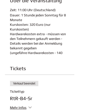
Über die Veranstaltung
Zeit:
11:00 Uhr (Deutschland)
Dauer: 1
Stunde jeden Sonntag für 8
Monate
Kurskosten:
320 Euro (nur
Kurskosten)
Hardwarekosten extra - müssen von
den Teilnehmern gekauft werden -
Details werden bei der Anmeldung
bekannt gegeben
(ungefähre Hardwarekosten - 140
Eur)
Zeitplan:
Tickets
4 Teile Lehrplan
Feiertage:
Flexibel - basierend auf den
Schulferien
Durchgeführt in englischer und
Verkauf beendet
deutscher Sprache
Tickettyp
Info:
RtR-B4-Sr
Kursdetails:
Klicken Sie hier, um
Kursdetails herunterzuladen
Mehr Infos