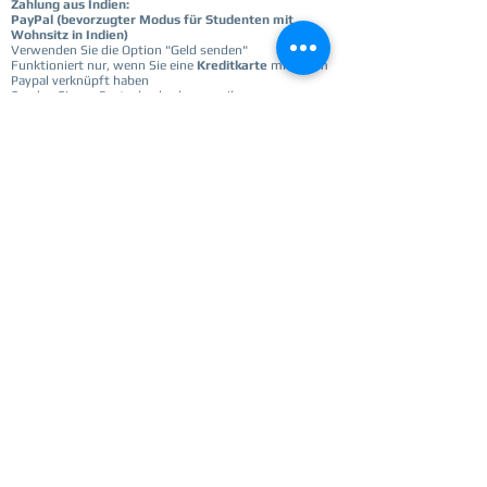
Zahlung aus Indien:
PayPal (bevorzugter Modus für Studenten mit
Wohnsitz in Indien)
Verwenden Sie die Option "Geld senden"
Funktioniert nur, wenn Sie eine
Kreditkarte
mit Ihrem
Paypal verknüpft haben
Senden Sie an:
Paatashaaley.ka@gmail.com
-------------------------------------------------- ---------
--------------------------------
Kosten
: 25 € / 2000 Rs
Hinweis: Für die Registrierung sind Angaben zur
Zahlungsbestätigung erforderlich. Bitte leisten Sie die
Zahlung, bevor Sie die Registrierung einreichen
Registrieren
Get notified for updates