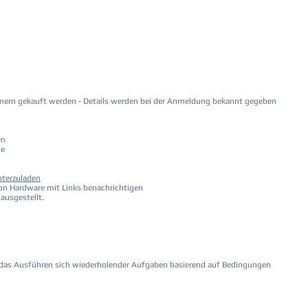
mern gekauft werden - Details werden bei der Anmeldung bekannt gegeben
en
he
unterzuladen
von Hardware mit Links benachrichtigen
ausgestellt.
er das Ausführen sich wiederholender Aufgaben basierend auf Bedingungen