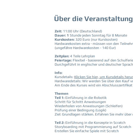
Über die Veranstaltung
Zeit:
11:00 Uhr (Deutschland)
Dauer: 1
Stunde jeden Sonntag für 8 Monate
Kurskosten:
320 Euro (nur Kurskosten)
Hardwarekosten extra - müssen von den Teilneh
(ungefähre Hardwarekosten - 140 Eur)
Zeitplan:
4 Teile Lehrplan
Feiertage:
Flexibel - basierend auf den Schulferi
Durchgeführt in englischer und deutscher Sprac
Info:
Kursdetails:
Klicken Sie hier, um Kursdetails her
Hardwaredetails: Wir werden Sie über den Kauf 
Am Ende des Kurses wird ein Abschlusszertifikat 
Themen
Teil 1:
Einführung in die Robotik
Schritt für Schritt Anweisungen
Wiederholen von Anweisungen (Schleifen)
Prüfung einer Bedingung (Logik)
Ziel: Grundlagen stärken. Erfahren Sie mehr üb
Teil 2:
Einführung in die Konzepte in Scratch
Storyboarding mit Programmierung auf Scratch
Erstellen Sie einfache Spiele mit Scratch