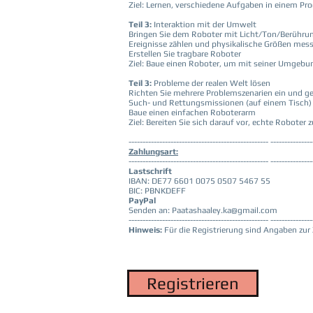
Ziel: Lernen, verschiedene Aufgaben in einem P
Teil 3:
Interaktion mit der Umwelt
Bringen Sie dem Roboter mit Licht/Ton/Berührun
Ereignisse zählen und physikalische Größen mes
Erstellen Sie tragbare Roboter
Ziel: Baue einen Roboter, um mit seiner Umgebun
Teil 3:
Probleme der realen Welt lösen
Richten Sie mehrere Problemszenarien ein und ge
Such- und Rettungsmissionen (auf einem Tisch)
Baue einen einfachen Roboterarm
Ziel: Bereiten Sie sich darauf vor, echte Robot
-------------------------------------------------- ---------------
Zahlungsart:
-------------------------------------------------- ---------------
Lastschrift
IBAN: DE77 6601 0075 0507 5467 55
BIC: PBNKDEFF
PayPal
Senden an:
Paatashaaley.ka@gmail.com
-------------------------------------------------- ---------------
Hinweis:
Für die Registrierung sind Angaben zur 
Registrieren