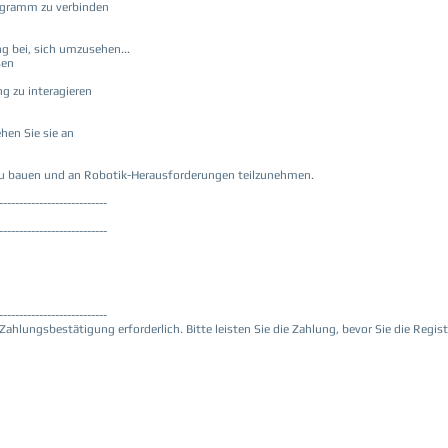
rogramm zu verbinden
g bei, sich umzusehen...
sen
g zu interagieren
hen Sie sie an
er zu bauen und an Robotik-Herausforderungen teilzunehmen.
---------------------------
---------------------------
---------------------------
Zahlungsbestätigung erforderlich. Bitte leisten Sie die Zahlung, bevor Sie die Regi