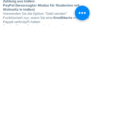
Zahlung aus Indien:
PayPal (bevorzugter Modus für Studenten mit
Wohnsitz in Indien)
Verwenden Sie die Option "Geld senden"
Funktioniert nur, wenn Sie eine
Kreditkarte
mit Ihrem
Paypal verknüpft haben
Senden Sie an:
Paatashaaley.ka@gmail.com
-------------------------------------------------- ---------
--------------------------------
Kosten
: 25 € / 2000 Rs
Hinweis: Für die Registrierung sind Angaben zur
Zahlungsbestätigung erforderlich. Bitte leisten Sie die
Zahlung, bevor Sie die Registrierung einreichen
Registrieren
Get notified for updates