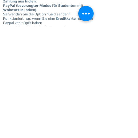
Zahlung aus Indien:
PayPal (bevorzugter Modus für Studenten mit
Wohnsitz in Indien)
Verwenden Sie die Option "Geld senden"
Funktioniert nur, wenn Sie eine
Kreditkarte
mit Ihrem
Paypal verknüpft haben
Senden Sie an:
Paatashaaley.ka@gmail.com
-------------------------------------------------- ---------
--------------------------------
Kosten
: 25 € / 2000 Rs
Hinweis: Für die Registrierung sind Angaben zur
Zahlungsbestätigung erforderlich. Bitte leisten Sie die
Zahlung, bevor Sie die Registrierung einreichen
Registrieren
Get notified for updates